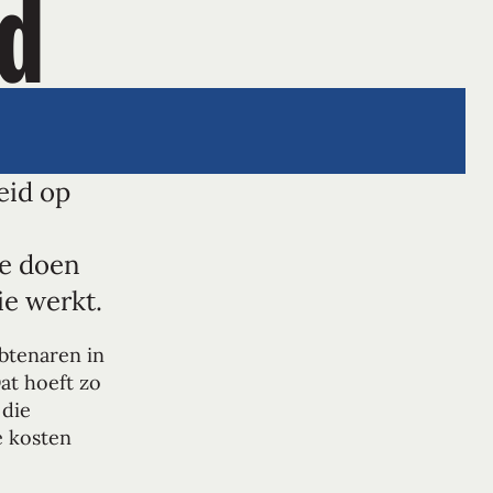
id
eid op
te doen
ie werkt.
btenaren in
at hoeft zo
 die
e kosten