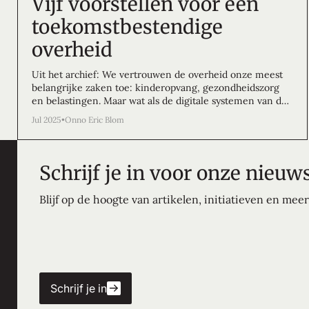
Vijf voorstellen voor een
toekomstbestendige
overheid
Uit het archief: We vertrouwen de overheid onze meest
belangrijke zaken toe: kinderopvang, gezondheidszorg
en belastingen. Maar wat als de digitale systemen van de
overheid zo slecht werken, dat ze levens verwoesten? In
Jul 2025
•
Onno Eric Blom
het eindrapport over de Toeslagenaffaire werd
digitalisering 92 keer genoemd als oorzaak van
jarenlange vertragingen en fout uitgekeerde toeslagen.
En de ergste conclusie: als er niets verandert, gebeurt dit
Schrijf je in voor onze nieuws
zo opnieuw. Het is tijd om van koers te wisselen.
Hieronder presenteren wij 5 voorstellen om van
Blijf op de hoogte van artikelen, initiatieven en meer
Nederland de beste digitale overheid ter wereld te
maken. Deze voorstellen zijn tot stand gekomen na
uitvoerige gesprekken met kennisinstellingen en
topambtenaren.
Schrijf je in