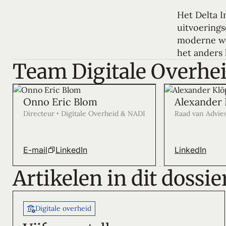
Het Delta I
uitvoerings
moderne wer
het anders 
Team Digitale Overhe
Onno Eric Blom
Alexander 
Directeur ‣ Digitale Overheid & NADI
Raad van Advie
E-mail
LinkedIn
LinkedIn
Artikelen in dit dossie
Digitale overheid