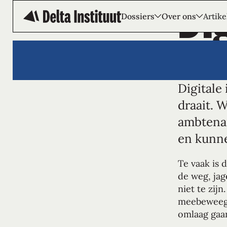
Di
Dossiers
Over ons
Artike
Digitale
draait. 
ambtenar
en kunne
Te vaak is 
de weg, jag
niet te zij
meebeweegt 
omlaag gaan