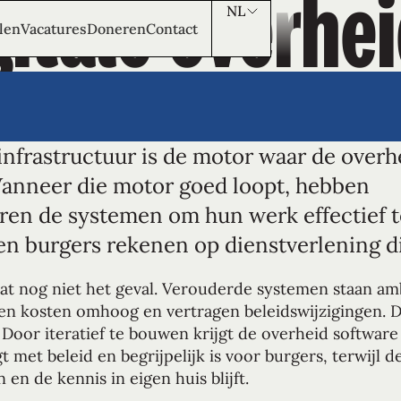
gitale overhe
NL
len
Vacatures
Doneren
Contact
 infrastructuur is de motor waar de overh
Wanneer die motor goed loopt, hebben
en de systemen om hun werk effectief 
n burgers rekenen op dienstverlening d
dat nog niet het geval. Verouderde systemen staan am
en kosten omhoog en vertragen beleidswijzigingen. D
n. Door iteratief te bouwen krijgt de overheid software
met beleid en begrijpelijk is voor burgers, terwijl d
 en de kennis in eigen huis blijft.