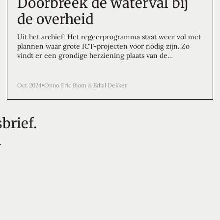
Doorbreek de waterval bij
de overheid
Uit het archief: Het regeerprogramma staat weer vol met
plannen waar grote ICT-projecten voor nodig zijn. Zo
vindt er een grondige herziening plaats van de
kinderopvangtoeslag en een verregaande
vereenvoudiging van de WIA-uitkering. Als het verleden
een indicatie geeft van de toekomst, dan is dat niet
Oct 2024
•
Onno Eric Blom
 & 
Edial Dekker
zonder risico. Grote ICT-projecten bij de overheid gaan
namelijk geregeld mis, waardoor de Tweede Kamer niet
ongeregeld geconfronteerd wordt met meer dan een
brief.
miljard aan onvoorziene kosten.
.