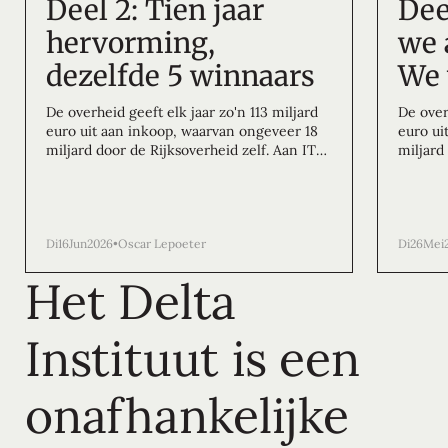
Deel 2: Tien jaar
Dee
hervorming,
we 
dezelfde 5 winnaars
We 
De overheid geeft elk jaar zo'n 113 miljard
De over
euro uit aan inkoop, waarvan ongeveer 18
euro ui
miljard door de Rijksoverheid zelf. Aan IT
miljard
besteedt het Rijk daarvan naar schatting
besteed
meerdere miljarden per jaar. Het Delta
meerder
Instituut onderzoekt hoe het beter kan:
wordt n
meer regie, toegankelijkere markten en
Institu
minder afhankelijkheid.
Di
16
Jun
2026
•
Oscar Lepoeter
meer re
Di
26
Mei
minder 
Het Delta
Instituut is een
onafhankelijke