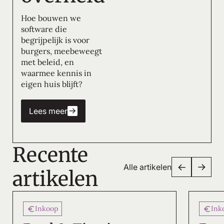
Hoe bouwen we
software die
begrijpelijk is voor
burgers, meebeweegt
met beleid, en
waarmee kennis in
eigen huis blijft?
Lees meer
Recente
Alle artikelen
artikelen
Inkoop
Ink