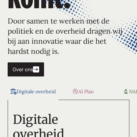
Door samen te werken met de
politiek en de overheid dragen wij
bij aan innovatie waar die het
hardst nodig is.
Over ons
Digitale overheid
AI Plan
NA
Digitale
overheid